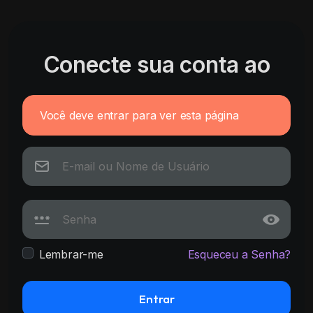
Conecte sua conta ao
Você deve entrar para ver esta página
Lembrar-me
Esqueceu a Senha?
Entrar