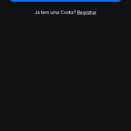
Já tem uma Conta?
Registrar