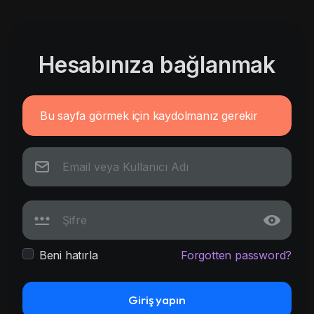
Hesabınıza bağlanmak
Bu sayfa görmek için kaydolmanız gerekir
Beni hatırla
Forgotten password?
Giriş yapın