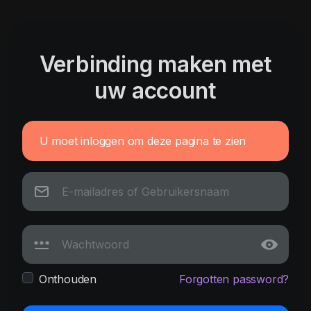
Verbinding maken met
uw account
U moet inloggen om deze pagina te zien
Onthouden
Forgotten password?