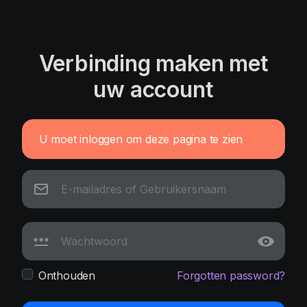
Verbinding maken met
uw account
U moet inloggen om deze pagina te zien
Onthouden
Forgotten password?