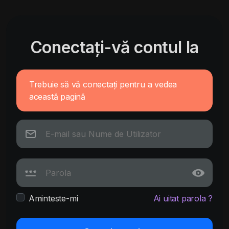
Conectați-vă contul la
Trebuie să vă conectați pentru a vedea
această pagină
Aminteste-mi
Ai uitat parola ?