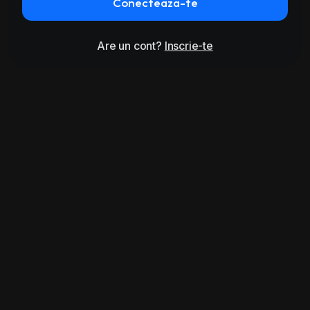
Conecteaza-te
Are un cont?
Inscrie-te