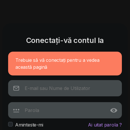
Conectați-vă contul la
Trebuie să vă conectați pentru a vedea
această pagină
Aminteste-mi
Ai uitat parola ?