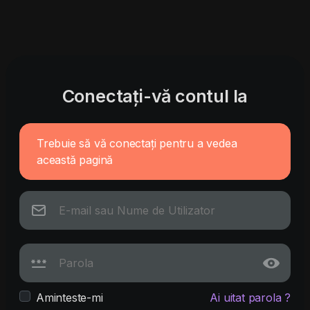
Conectați-vă contul la
Trebuie să vă conectați pentru a vedea
această pagină
Aminteste-mi
Ai uitat parola ?