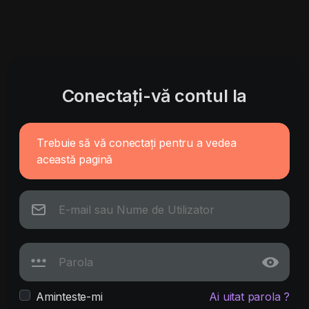
Conectați-vă contul la
Trebuie să vă conectați pentru a vedea
această pagină
Aminteste-mi
Ai uitat parola ?