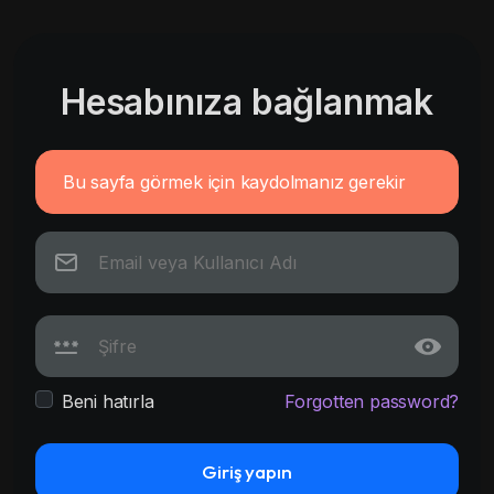
Hesabınıza bağlanmak
Bu sayfa görmek için kaydolmanız gerekir
Beni hatırla
Forgotten password?
Giriş yapın