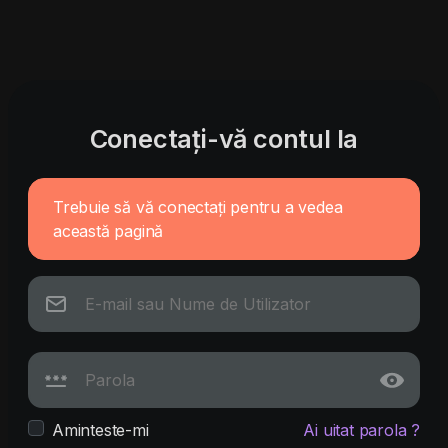
Conectați-vă contul la
Trebuie să vă conectați pentru a vedea
această pagină
Aminteste-mi
Ai uitat parola ?