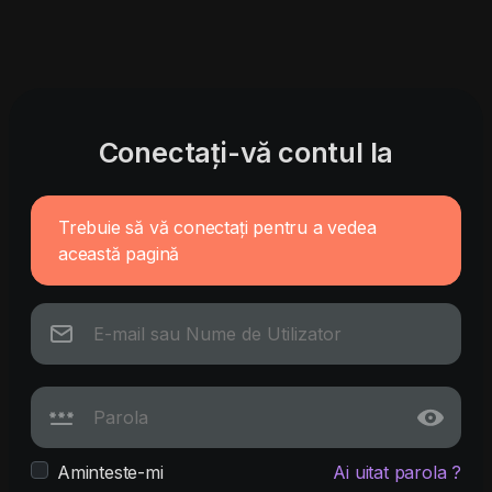
Conectați-vă contul la
Trebuie să vă conectați pentru a vedea
această pagină
Aminteste-mi
Ai uitat parola ?