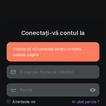
Conectați-vă contul la
Trebuie să vă conectați pentru a vedea
această pagină
Aminteste-mi
Ai uitat parola ?