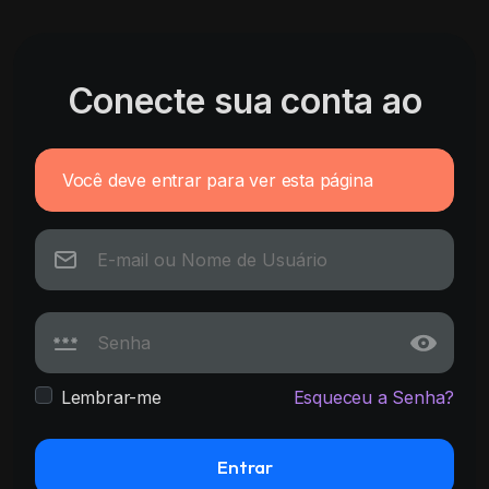
Conecte sua conta ao
Você deve entrar para ver esta página
Lembrar-me
Esqueceu a Senha?
Entrar