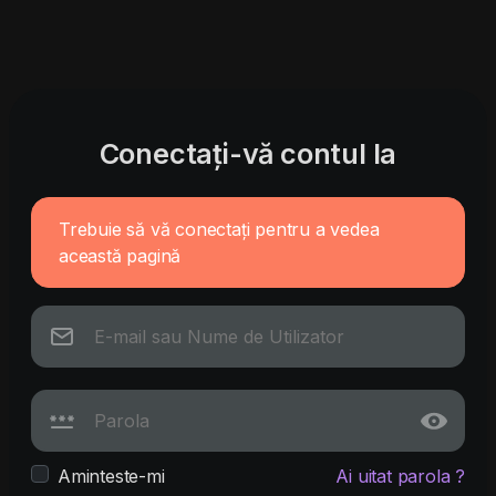
Conectați-vă contul la
Trebuie să vă conectați pentru a vedea
această pagină
Aminteste-mi
Ai uitat parola ?