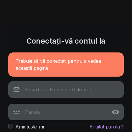
Conectați-vă contul la
Trebuie să vă conectați pentru a vedea
această pagină
Aminteste-mi
Ai uitat parola ?