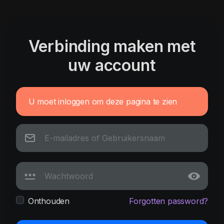
Verbinding maken met
uw account
U moet inloggen om deze pagina te zien
Onthouden
Forgotten password?