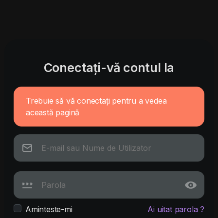
Conectați-vă contul la
Trebuie să vă conectați pentru a vedea
această pagină
Aminteste-mi
Ai uitat parola ?