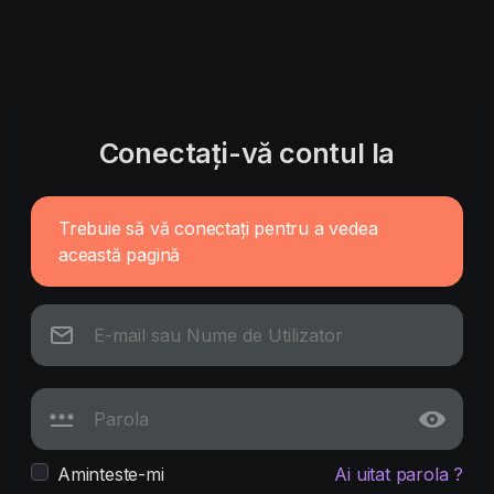
Conectați-vă contul la
Trebuie să vă conectați pentru a vedea
această pagină
Aminteste-mi
Ai uitat parola ?