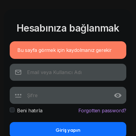
Hesabınıza bağlanmak
Bu sayfa görmek için kaydolmanız gerekir
Beni hatırla
Forgotten password?
Giriş yapın