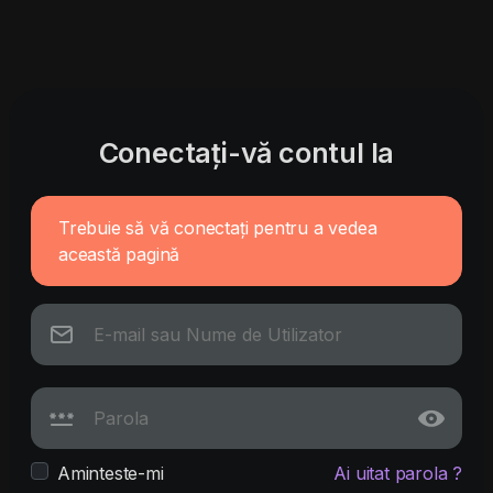
Conectați-vă contul la
Trebuie să vă conectați pentru a vedea
această pagină
Aminteste-mi
Ai uitat parola ?