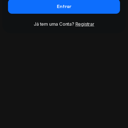
Entrar
Já tem uma Conta?
Registrar