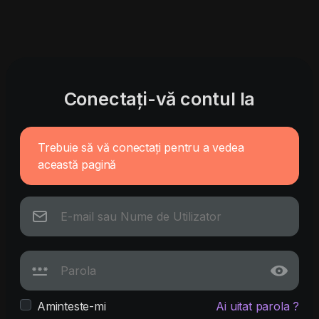
Conectați-vă contul la
Trebuie să vă conectați pentru a vedea
această pagină
Aminteste-mi
Ai uitat parola ?