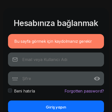
Hesabınıza bağlanmak
Bu sayfa görmek için kaydolmanız gerekir
Beni hatırla
Forgotten password?
Giriş yapın