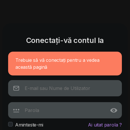
Conectați-vă contul la
Trebuie să vă conectați pentru a vedea
această pagină
Aminteste-mi
Ai uitat parola ?