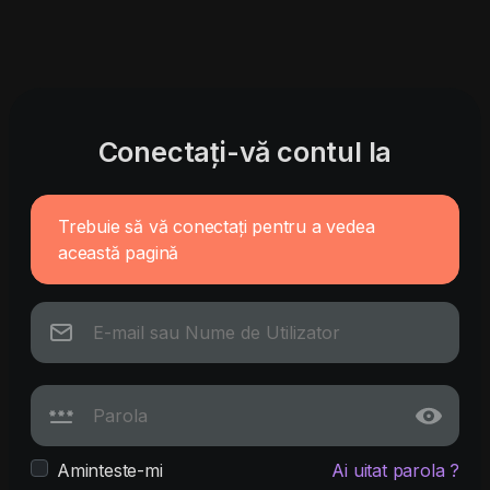
Conectați-vă contul la
Trebuie să vă conectați pentru a vedea
această pagină
Aminteste-mi
Ai uitat parola ?