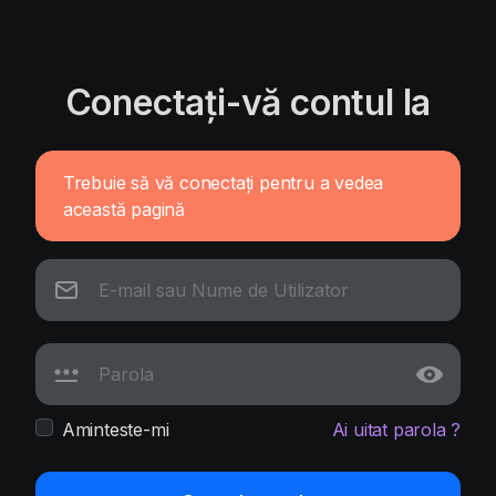
Conectați-vă contul la
Trebuie să vă conectați pentru a vedea
această pagină
Aminteste-mi
Ai uitat parola ?