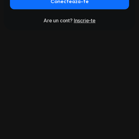
Conecteaza-te
Are un cont?
Inscrie-te