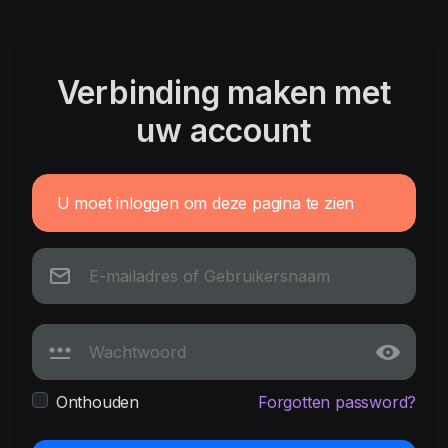
Verbinding maken met
uw account
U moet inloggen om deze pagina te zien
Onthouden
Forgotten password?