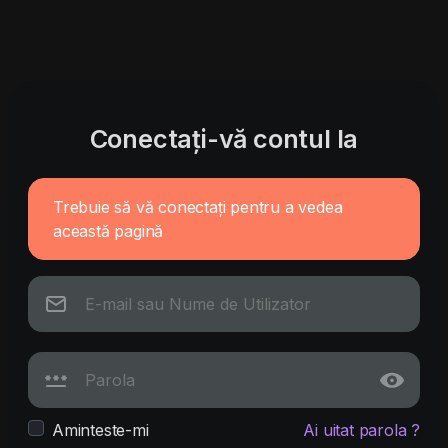
Conectați-vă contul la
Trebuie să vă conectați pentru a vedea
această pagină
Aminteste-mi
Ai uitat parola ?