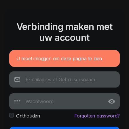
Verbinding maken met
uw account
U moet inloggen om deze pagina te zien
Onthouden
Forgotten password?