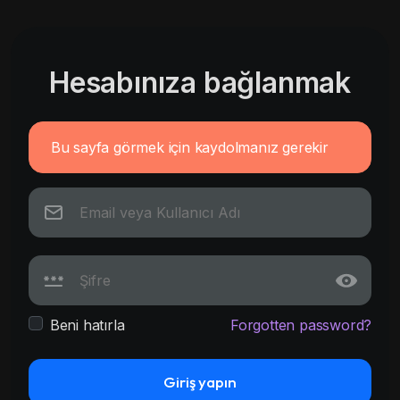
Hesabınıza bağlanmak
Bu sayfa görmek için kaydolmanız gerekir
Beni hatırla
Forgotten password?
Giriş yapın