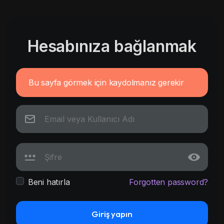
Hesabınıza bağlanmak
Bu sayfa görmek için kaydolmanız gerekir
Beni hatırla
Forgotten password?
Giriş yapın