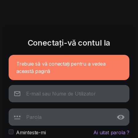
Conectați-vă contul la
Trebuie să vă conectați pentru a vedea
această pagină
Aminteste-mi
Ai uitat parola ?