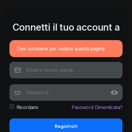
Connetti il tuo account a
Devi accedere per vedere questa pagina
Ricordami
Password Dimenticata?
Registrati