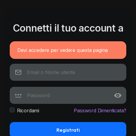
Connetti il tuo account a
Devi accedere per vedere questa pagina
Ricordami
Password Dimenticata?
Registrati