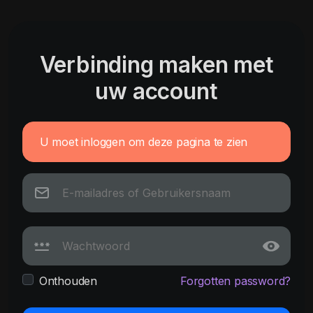
Verbinding maken met
uw account
U moet inloggen om deze pagina te zien
Onthouden
Forgotten password?