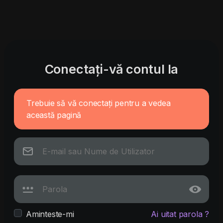
Conectați-vă contul la
Trebuie să vă conectați pentru a vedea
această pagină
Aminteste-mi
Ai uitat parola ?