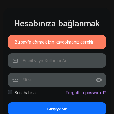
Hesabınıza bağlanmak
Bu sayfa görmek için kaydolmanız gerekir
Beni hatırla
Forgotten password?
Giriş yapın